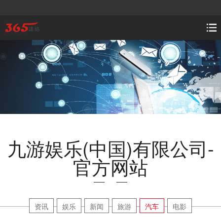
九游娱乐(中国)有限公司-
官方网站
资讯
娱乐
新闻
旅游
汽车
电影