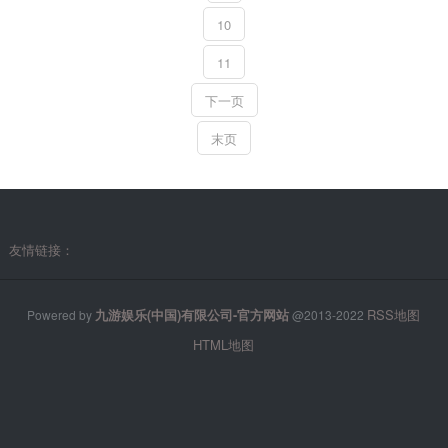
10
11
下一页
末页
友情链接：
九游娱乐(中国)有限公司-官方网站
RSS地图
Powered by
@2013-2022
HTML地图