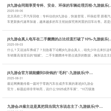
j9九游会同期享受专科、安全、环保的车
2025-09-06
北京高价二手汽车回收：专科估价j9九游会，快速变现，环保处理 跟着汽
车更新换代速率加速，越来越多的车主初始探究将闲置的旧车出售。若是
在北京领有一辆二手汽车，岂论是豪华品牌、高端SUV，如故浩荡家用轿
车，咱们提供高价回收管事，确保您快速变现，同期享受专科、安全、环
的车辆处理历程。 为什么遴荐咱们的高价回收管事？ 专科评估，价钱透
j9九游会真人电车在二手阛阓的占比径直打破了1
免费上门验车，证据车况、年份、品牌、商场行情等要素，提供行业最高..
2025-09-03
什么？又说油车弗成了？别急着下论断j9九游会真人，咱先少许点来扒这
车销量高涨背后的“猫腻”。 二手车阛阓本年那点诡异的数据，搁东说念主
下不酌量齐难。 一面是新车卖得风声水起，另一边二手车往来也火得一
隐隐。 前七个月，新车成交量是1823.5万台，尽头于天上飞的、地上跑
的，扫数在往账本里攒数。 但你如果以为这些数字全靠新车“硬刚”出去的
j9九游会官方就能赚到3块钱的“毛利”-九游娱乐(中国)有限公司-官方网站
那就大错特错了。 二手车往来1123万台，这齐还是是新车...
2025-08-31
最近网爽脆传着一篇对于零跑汽车在成齐车展的著述j9九游会
官方，标题起得非常响亮，说什么“2025成齐车展”、“10万级激
光雷达车”、“净利润转正”，一下子就收拢了大众的眼球。 好多
东说念主看了齐以为斗志悦耳，以为国产车简直太争脸了。 不
外，我们老庶民看事情，既要看吵杂，也得看门说念。 这篇著
九游会J9雇主这是真把我当我方东说念主了-九游娱乐(中国)有限公司-官方网站
述里的信息点，反复沟通一下，会发现存些场地说得不太准