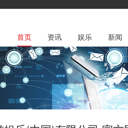
首页
资讯
娱乐
新闻