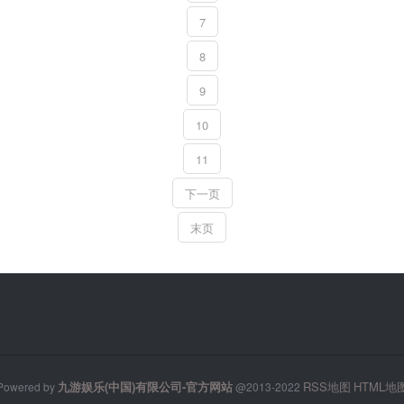
7
8
9
10
11
下一页
末页
九游娱乐(中国)有限公司-官方网站
RSS地图
HTML地
Powered by
@2013-2022