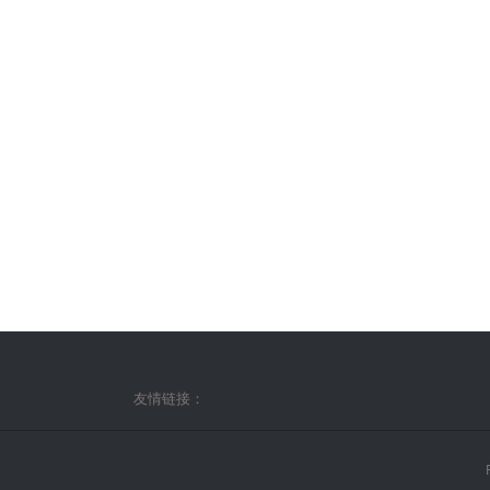
友情链接：