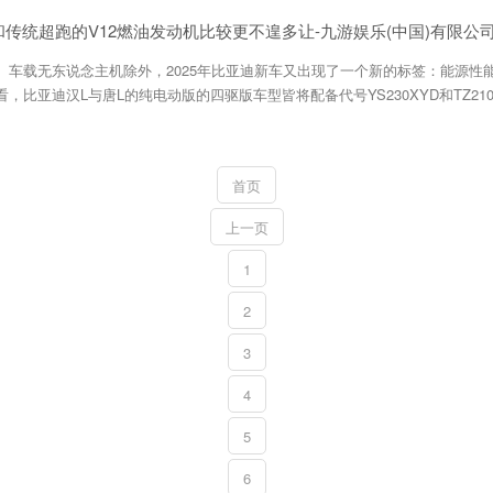
和传统超跑的V12燃油发动机比较更不遑多让-九游娱乐(中国)有限公
、车载无东说念主机除外，2025年比亚迪新车又出现了一个新的标签：能源性能
，比亚迪汉L与唐L的纯电动版的四驱版车型皆将配备代号YS230XYD和TZ2
02马力。 其中，YS230XYD电机最大功率230kW，而全新的TZ210XYW电机，最
首页
上一页
1
2
3
4
5
6