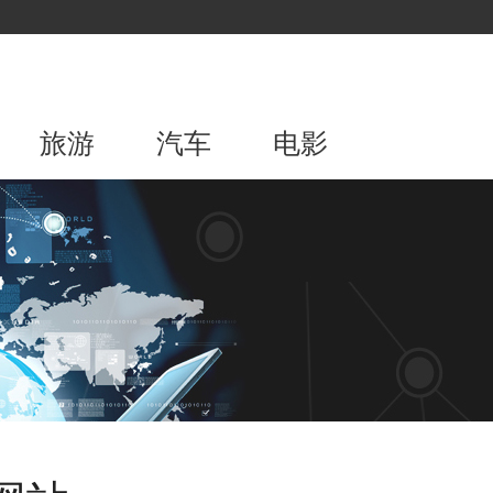
旅游
汽车
电影