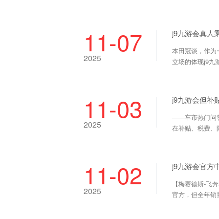
用车初次纳入了报
以及2018...
11-07
j9九游会真人
本田冠谈，作为
2025
立场的体现j9
是它的一大亮点
种浓烈的侵略性，
11-03
j9九游会但补
——车市热门问答
2025
在补贴、税费、
信部装备工业一
同权”的期待...
11-02
j9九游会官方
【梅赛德斯-飞奔
2025
官方，但全年销
23%，为18.