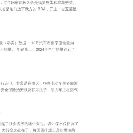
 Grace，过年回家你长久会是福贵狗蛋和翠花秀英。
以若是咱们放下我方的 BBA，开上一台五菱星
X：wppd...
）销量（零卖）数据： 12月汽车市集举座销量为
高单月销量。 年销量上，2024年全年销量达到了
市...
进行充电。非常是在雨天，很多电动车主齐靠近
、安全保险治安以及联系法子，助力车主在湿气
风光主要分为慢充和快充。慢充时时依赖220V
站
引起了社会各界的庸俗关心。该计谋不仅拓宽了
一大转变之处在于，将国四排放圭臬的燃油乘