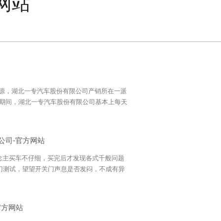
网站
来源，湖北一专汽车股份有限公司产销所在一派
这段期间，湖北一专汽车股份有限公司基本上每天
念出厂前的终末全部质检，确保居品性量过硬、
公司-官方网站
说念主买车不仔细，买完后才发现各式千般问题
门测试，望望开关门声息是否发闷，不成有异
，在阳光下搜检车漆有莫得剐蹭之类的踪迹，最
官方网站