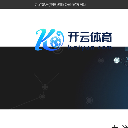
九游娱乐(中国)有限公司-官方网站