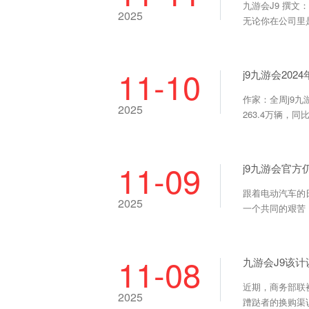
九游会J9 撰文：
2025
无论你在公司里
光 S 回家过年
11-10
j9九游会202
作家：全周j9九
2025
263.4万辆，
2289.2万辆，
11-09
j9九游会官方
跟着电动汽车的
2025
一个共同的艰苦
环境下胜仗完成
家用电源或疏通充
11-08
九游会J9该计
近期，商务部联
2025
蹧跶者的换购渠