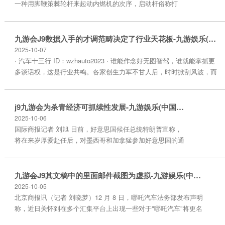
让...
一种用脚鞭策棘轮杆来起动内燃机的次序，启动杆俗称打
火棍，在上一代的摩托车上多是标配，额外是那些中小排
量摩托车。 之前的告白里时常出现这么的画面：当骑手
跨上摩托车，猛踩打火棍，跟着油门的动掸，发动机运行
九游会J9数据入手的才调范畴决定了行业天花板-九游娱乐(中国)有限公司-官方网站
发出阵阵轰鸣，握聚散，挂档，一个车身甩尾，猛地动掸
2025-10-07
的后轮掀翻阵阵飞沙，当摩托车迟缓隐匿在地平线的远
· 汽车十三行 ID：wzhauto2023 · 谁能作念好无图智驾，谁就能掌抓更
方，地面上留住的只好一转尘烟，和屏幕前拙嘴笨舌的咱
多谈话权，这是行业共鸣。各家创生力军不甘人后，时时掀刮风波，而
们...
公众的眼光似乎也愈加风趣那些标签显豁、移交激进的新势力。它们被
觉得代表了速率、闭塞与昔日。联系词，在这场聚光灯下的竞争中，民
众新动力范围最大的车企——比亚迪，却被随机“忽略”了。 王人在讲智
j9九游会为杀青经济可抓续性发展-九游娱乐(中国)有限公司-官方网站
驾的昔日是规矩与数据的双重较量。当规矩趋同之后，数据便成为智能
2025-10-06
驾驶...
国际商报记者 刘旭 日前，好意思国候任总统特朗普宣称，
将在来岁厚爱赴任后，对墨西哥和加拿猛参加好意思国的通
盘家具征收25%的关税，并对通盘中国入口商品征收“绝顶
10%的关税”。这对加力出海的中国汽车行业来说，势必会
带来荒谬的影响，进一步拦阻中国车企对好意思国市集的拓
九游会J9其文稿中的里面邮件截图为虚拟-九游娱乐(中国)有限公司-官方网站
展，同期，举高零部件企业对好意思出口老本。另外，也会
2025-10-05
对中企在墨西哥投资运营产生一定的扰动。中国盖世汽车谈
北京商报讯（记者 刘晓梦）12 月 8 日，哪吒汽车法务部发布声明
论院谈论谈论以为，好意思国提高...
称，近日关怀到在多个汇集平台上出现一些对于"哪吒汽车"将更名
为"方舟汽车"的乌有信息并伪造公司里面邮件截图，特此深刻，网