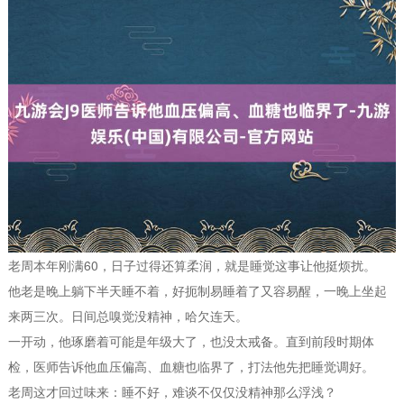
老周本年刚满60，日子过得还算柔润，就是睡觉这事让他挺烦扰。
他老是晚上躺下半天睡不着，好扼制易睡着了又容易醒，一晚上坐起
来两三次。日间总嗅觉没精神，哈欠连天。
一开动，他琢磨着可能是年级大了，也没太戒备。直到前段时期体
检，医师告诉他血压偏高、血糖也临界了，打法他先把睡觉调好。
老周这才回过味来：睡不好，难谈不仅仅没精神那么浮浅？