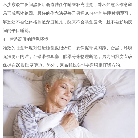
不少东谈主夜间熬夜后会遴聘任午睡来补充睡觉，殊不知这么作念容
易形成恶性轮回。最好的作念法是每天保握30分钟的午睡时期即可，
解乏还不会让体格插足深度睡觉，醒来不会嗅觉疲惫，且不会影响夜
间的平日睡觉。
4、营造高傲的睡觉环境
雅致的睡觉环境对促进睡觉也很热切，要保握环境闲静、昏黑，环境
无法更正的话，不错带领耳塞、眼罩等来物理断绝，房内的温度应该
保握在20摄氏度傍边。另外，床品和枕头也要遴聘相宜我方的。