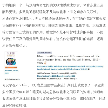
于抽烟的一个，与预期寿命之间的关联性以致比饮食、体育步履以及
酬酢更强。多数沟通标明睡觉不及与物化率上涨之间存在关联性。
沟通作家McHill默示，无人不晓谈睡觉很热切，在可能的情况下每天应
该保握有7~9小时的睡觉时期，睡觉对腹黑健康、免疫功能、大脑发达
等方面皆有止境热切的作用。睡觉并不是不错暂时遗弃的事情，不提
议责任日不及的睡觉留到周末弥补，这么作念起不到好的遵循，还容
易导致作息弘大。
何况早在2021年，《好意思国医学会杂志》期刊上就发表了一项亚洲
多个国度成年东谈主睡觉时期与总体物化率之间联系的沟通，沟通称
握续睡觉不及或握续睡觉过多皆会导致物化率上涨，每晚保握7小时是
最好的睡觉时期。