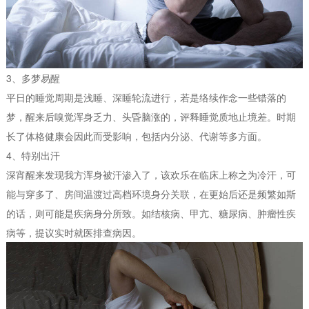
3、多梦易醒
平日的睡觉周期是浅睡、深睡轮流进行，若是络续作念一些错落的
梦，醒来后嗅觉浑身乏力、头昏脑涨的，评释睡觉质地止境差。时期
长了体格健康会因此而受影响，包括内分泌、代谢等多方面。
4、特别出汗
深宵醒来发现我方浑身被汗渗入了，该欢乐在临床上称之为冷汗，可
能与穿多了、房间温渡过高档环境身分关联，在更始后还是频繁如斯
的话，则可能是疾病身分所致。如结核病、甲亢、糖尿病、肿瘤性疾
病等，提议实时就医排查病因。