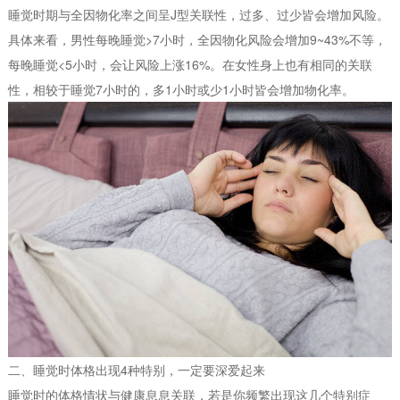
睡觉时期与全因物化率之间呈J型关联性，过多、过少皆会增加风险。
具体来看，男性每晚睡觉>7小时，全因物化风险会增加9~43%不等，
每晚睡觉<5小时，会让风险上涨16%。在女性身上也有相同的关联
性，相较于睡觉7小时的，多1小时或少1小时皆会增加物化率。
二、睡觉时体格出现4种特别，一定要深爱起来
睡觉时的体格情状与健康息息关联，若是你频繁出现这几个特别症