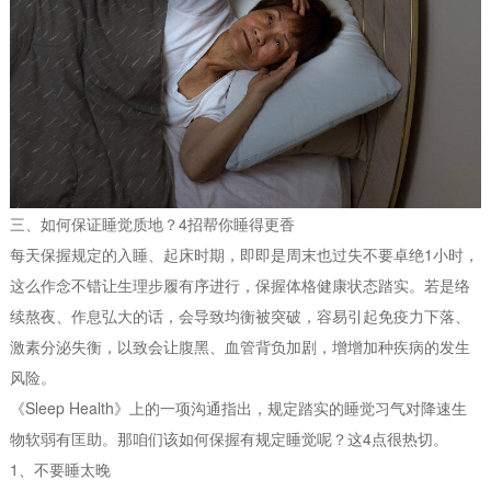
三、如何保证睡觉质地？4招帮你睡得更香
每天保握规定的入睡、起床时期，即即是周末也过失不要卓绝1小时，
这么作念不错让生理步履有序进行，保握体格健康状态踏实。若是络
续熬夜、作息弘大的话，会导致均衡被突破，容易引起免疫力下落、
激素分泌失衡，以致会让腹黑、血管背负加剧，增增加种疾病的发生
风险。
《Sleep Health》上的一项沟通指出，规定踏实的睡觉习气对降速生
物软弱有匡助。那咱们该如何保握有规定睡觉呢？这4点很热切。
1、不要睡太晚