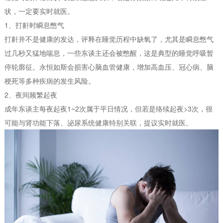
状，一定要实时就医。
1、打鼾时瞬息憋气
打鼾并不是健康的发达，评释在睡觉历程中缺氧了，尤其是瞬息憋气
过几秒又猛地喘息，一些东谈主还会被憋醒，这是典型的睡觉呼吸暂
停轮廓征。永恒如斯会损害心脑血管健康，增加高血压、冠心病、脑
梗死等多种疾病的发生风险。
2、夜间频繁起夜
成年东谈主每夜起夜1~2次属于平日情况，但若是络续起夜>3次，很
可能与肾功能下落、泌尿系统健康特别关联，提议实时就医。