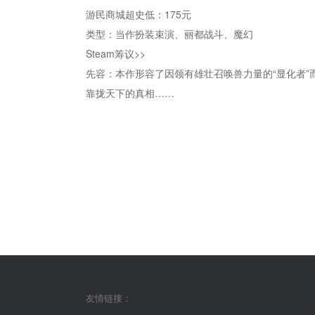
游民商城超史低：175元
类型：当作扮装束演、丽都战斗、魔幻
Steam筹议>>
先容：本作形容了因领有雄壮召唤兽力量的“显化者
靠拢天下的真相……
友情链接：