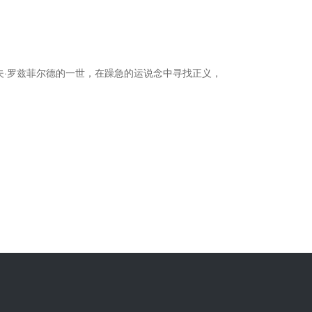
夫·罗兹菲尔德的一世，在躁急的运说念中寻找正义，