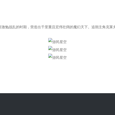
”而激勉战乱的时期，营造出千里重且宏伟壮阔的魔幻天下。追朔主角克莱