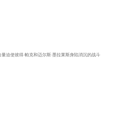
东说念主力量迫使彼得·帕克和迈尔斯·墨拉莱斯身陷消沉的战斗