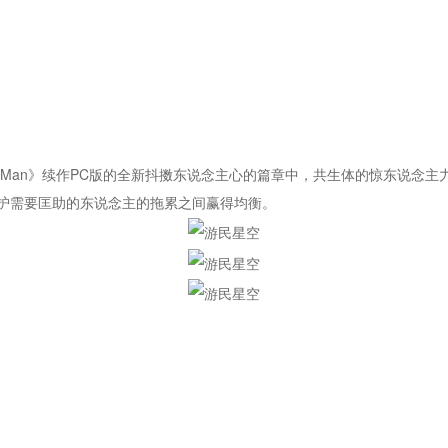
好评的《Spider-Man》续作PC版的全新抖擞东说念主心的篇章中，共生体的惊
护需要匡助的东说念主的拖累之间赢得均衡。