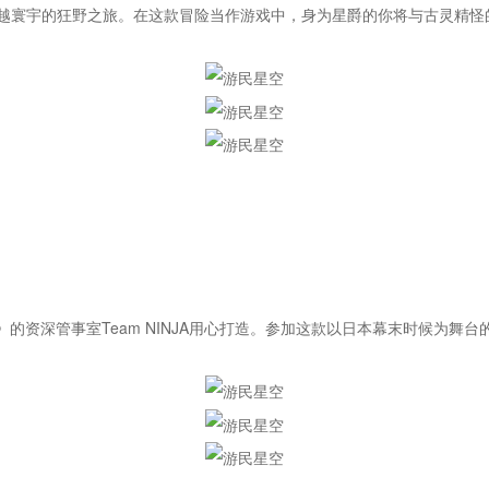
越寰宇的狂野之旅。在这款冒险当作游戏中，身为星爵的你将与古灵精怪
EN》的资深管事室Team NINJA用心打造。参加这款以日本幕末时候为