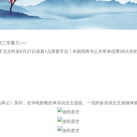
三军覆灭>>>
已于北京时辰6月27日凌晨1点厚爱开启！本期我将为公共带来优秀3A大
玄色举止》系列，史诗电影般的单东说念主战役、一流的多东说念主游戏体