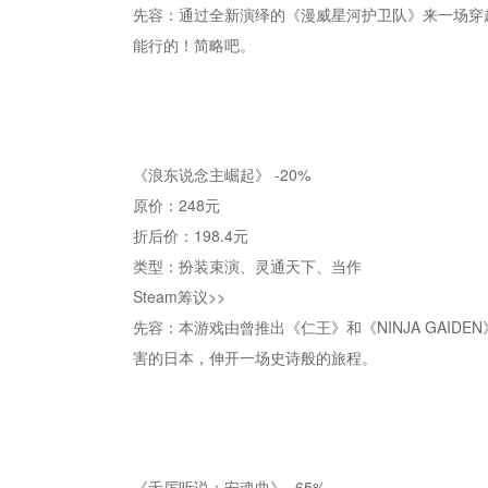
先容：通过全新演绎的《漫威星河护卫队》来一场穿
能行的！简略吧。
《浪东说念主崛起》 -20%
原价：248元
折后价：198.4元
类型：扮装束演、灵通天下、当作
Steam筹议>>
先容：本游戏由曾推出《仁王》和《NINJA GAID
害的日本，伸开一场史诗般的旅程。
《夭厉听说：安魂曲》 -65%