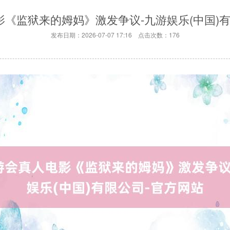
影《监狱来的姆妈》激发争议-九游娱乐(中国)
发布日期：2026-07-07 17:16 点击次数：176