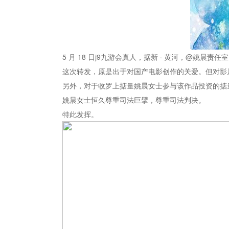
5 月 18 日j9九游会真人，据新 · 黄河，@姚
这次转发，原是出于对国产电影创作的关爱。但对影
另外，对于收罗上掂量姚晨女士参与该作品投资的掂
姚晨女士恒久尊重司法巨擘，尊重司法判决。
特此发挥。