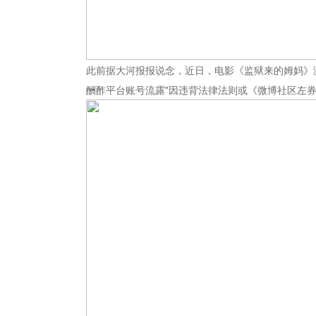
此前据大河报报说念，近日，电影《监狱来的姆妈》激
酬酢平台账号流露"因违背法律法则或《微博社区左券