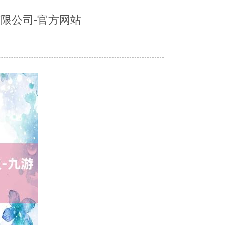
有限公司-官方网站