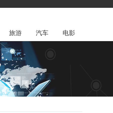
旅游
汽车
电影