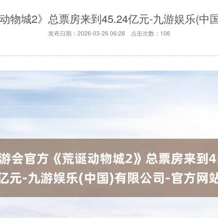
动物城2》总票房来到45.24亿元-九游娱乐(中
发布日期：2026-03-26 06:28 点击次数：106