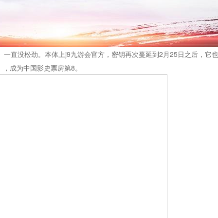
》一直没松劲。本体上j9九游会官方，密钥再次蔓延到2月25日之后，它
3》，成为中国影史票房第8。