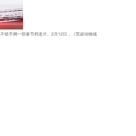
也不错手脚一部春节档老片。2月12日，《荒诞动物城