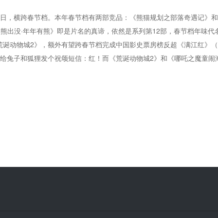
5日，横跨春节档。本年春节档有两部竞品：《熊猫规划之部落奇遇记》和
熊出没·年年有熊》即是片名的真谛，依然是系列第12部，春节档年味代
荒诞动物城2》，额外有望跨春节档完成中国影史票房榜反超《满江红》（4
地给兔子和狐狸发个祝颂短信：红！而《荒诞动物城2》和《哪吒之魔童闹