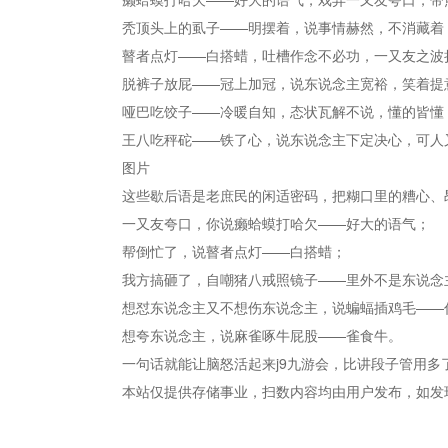
秃顶头上的虱子——明摆着，说事情赫然，不消藏着
瞽者点灯——白搭蜡，吐槽作念不必功，一又友之波
脱裤子放屁——冠上加冠，说东说念主宽裕，笑着提
哑巴吃饺子——冷暖自知，态状瓦解不说，懂的皆懂
王八吃秤砣——铁了心，说东说念主下定决心，可人
图片
这些歇后语是老庶民的闲适密码，把糊口里的糟心、
一又友夸口，你说癞蛤蟆打哈欠——好大的语气；
帮倒忙了，说瞽者点灯——白搭蜡；
我方搞砸了，自嘲猪八戒照镜子——里外不是东说念
想怼东说念主又不想伤东说念主，说蝙蝠插鸡毛——
想夸东说念主，说麻雀啄牛屁股——雀食牛。
一句话就能让脑怒活起来j9九游会，比讲段子管用多
本站仅提供存储事业，扫数内容均由用户发布，如发