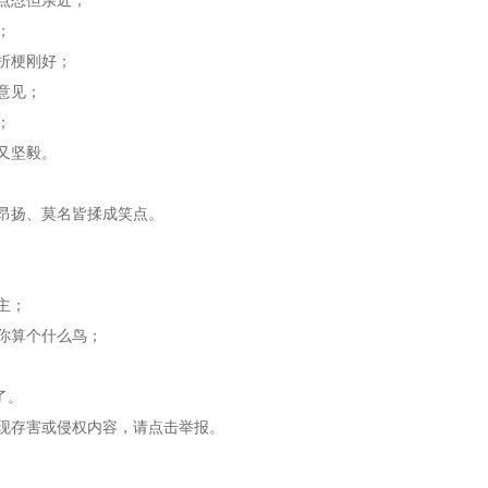
；
折梗刚好；
意见；
；
又坚毅。
昂扬、莫名皆揉成笑点。
主；
你算个什么鸟；
了。
现存害或侵权内容，请点击举报。