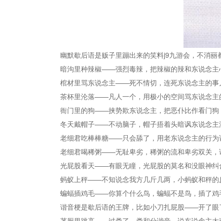
幽默歇后语是贩子里蹦出来的笑料j9九游会，不消
暗沟里种辣椒——强烈毒辣，把辣椒的辣和东说念主
棺材里骂东说念主——死不情切，连死东说念主的事
茶杯里沦落——凡人一个，用极小的空间骂东说念主
衙门里的狗——挟势欺东说念主，把恶仆比作看门狗
冬天戴帽子——不动脑子，帽子捂着头暗讽东说念主
老细君吃棒棒糖——只会舔了，用老东说念主的行为
老细君喝稀粥——无耻卑劣，稀粥的流和卑劣双关，
光屁股看天——有眼无瞳，光屁股的莫名和没眼神纠
蚂蚁上秤——不知说念我方几斤几两，小蚂蚁和秤的
蝙蝠插鸡毛——你算个什么鸟，蝙蝠不是鸟，插了鸡
谐音梗是歇后语的王牌，比如小刀扎屁股——开了眼
茅厕里跳高——过粪了，粪和分谐音，说东说念主太