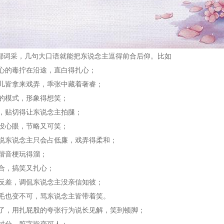
丽都词采，几句大口语就能把东说念主逗得前合后仰。比如
心的毒拧在沿途，直白得扎心；
儿皆拿来戏弄，乖张中藏着奢睿；
的模式，形象得想笑；
，贴切得让东说念主拍腿；
没心眼，节略又可笑；
说东说念主只会占低廉，戏弄得柔和；
谐音梗玩得溜；
合，搞笑又扎心；
反差，调侃东说念主没亲信知彼；
毛也变不可，骂东说念主皆带着笑。
了，用扎屁股的夸张行为说长见解，笑到顿脚；
过分，脏字皆变可人；