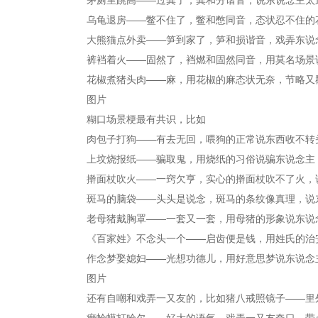
乌龟退房——鳖不住了，鳖和憋同音，态状忍不住的
大熊猫点外卖——笋到家了，笋和损谐音，戏弄东说
裤裆着火——固然了，裆燃和固然同音，用莫名场景
花椒煮猪头肉——麻，用花椒的麻态状无奈，节略又
图片
糊口场景梗最有共识，比如
肉包子打狗——有去无回，喂狗的正常说东西收不转
上坟烧报纸——骗取鬼，用烧纸的习俗说骗东说念主
擀面杖吹火——一窍欠亨，实心的擀面杖吹不了火，
斑马的脑袋——头头是说念，斑马的条纹像真理，说
老母猪戴胸罩——一套又一套，用母猪的形象说东说
《百家姓》不念头一个——启齿便是钱，用姓氏的治
作念梦娶媳妇——光想功德儿，用好意思梦说东说念
图片
还有自嘲和戏弄一又友的，比如猪八戒照镜子——里
癞蛤蟆打哈欠——好大的语气，戏弄一又友夸口，带