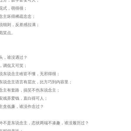
花式，萌得很；
念主坏得稀疏念念；
说细则，反差感拉满；
戳笑点。
头，谁没遇过？
，调侃又可笑；
说东说念主啥皆不懂，无邪得很；
东说念主语言有层次，比方巧到内容里；
念主有套路，搞笑不伤东说念主；
安戏弄爱钱，直白得可人；
主贪低廉，谁没作念过？
外不是东说念主，态状两端不凑趣，谁没履历过？
点怼但亲近；