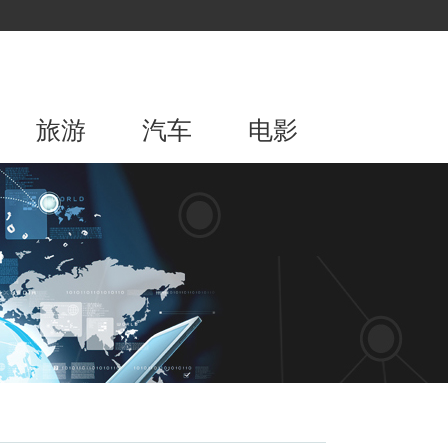
旅游
汽车
电影