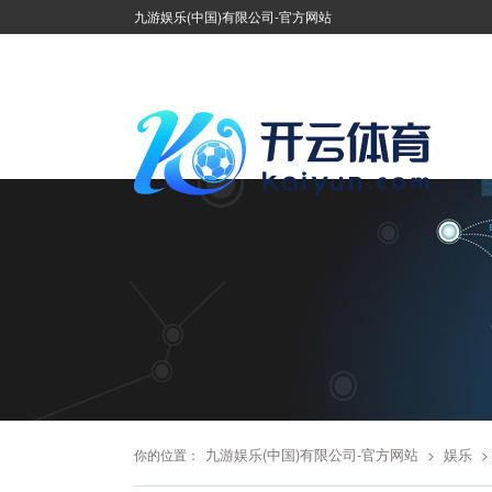
九游娱乐(中国)有限公司-官方网站
九游娱乐(中国)有限公司-官方网站
娱乐
你的位置：
>
>