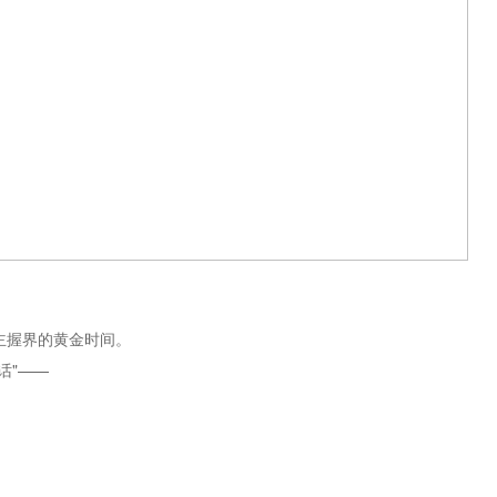
主握界的黄金时间。
话"——