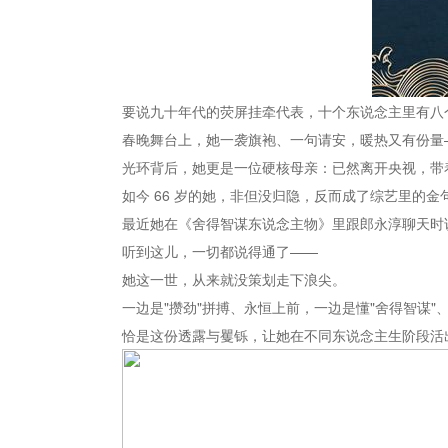
要说九十年代的荧屏挂牵代表，十个东说念主里有八
春晚舞台上，她一袭旗袍、一句请安，暖热又有份量
光环背后，她更是一位硬核母亲：已然离开央视，带
如今 66 岁的她，非但没归隐，反而成了综艺里的
最近她在《舍得智谋东说念主物》里跟郎永淳聊天时
听到这儿，一切都说得通了——
她这一世，从来就没策划走下浪尖。
一边是"攒劲"拼搏、永恒上前，一边是懂"舍得智谋"
恰是这份透露与矍铄，让她在不同东说念主生阶段活