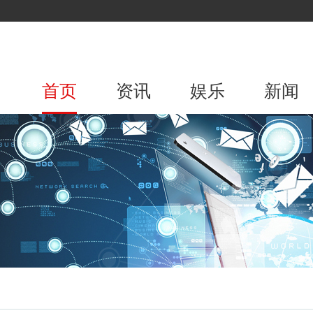
首页
资讯
娱乐
新闻