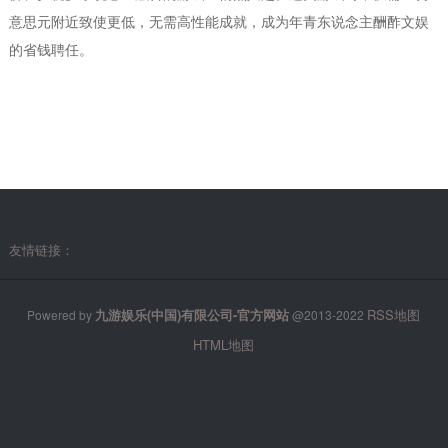
意思元附近致使更低，无需高性能成就，成为年青东说念主酬酢文娱
的省钱聘任。
友情链接：
九游娱乐(中国)有限公司-官方网站
RSS地图
Powered by
@2013-2022
HTML地图