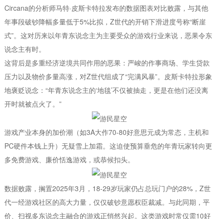
Circana的分析师马特·皮斯卡特拉发布的数据图表对比败露，与其他
年事段破钞降幅多量低于5%比拟，Z世代的开销下滑进度号称“断崖
式”。这对历来以年青东说念主为主要受众的游戏行业来说，恶果令东
说念主有时。
这背后是多重经济逆境共同作用的恶果：严峻的作事商场、学生贷款
压力以及物价多量高涨，对Z世代组成了“完满风暴”。皮斯卡特拉形象
地褒贬说念：“年青东说念主的‘地毯’不仅被抽走，更是在他们还没离
开时就被点火了。”
游戏产业本身的加价潮（如3A大作70-80好意思元成为常态，主机和
PC硬件本钱上升）无疑雪上加霜。这迫使预算垂危的年青玩家转向更
多免费游戏、廉价恬逸游戏，或恭候扣头。
数据败露，搁置2025年3月，18-29岁玩家仍占总玩门户的28%，Z世
代一经游戏社区的高大力量，仅仅破钞意愿权臣裁减。与此同期，平
价、扫视多东说念主融合的游戏正悄然兴起。这类游戏时常仅需10好