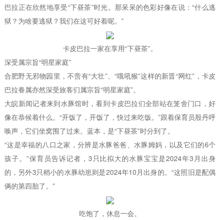
巴拉正在欣然地享受“下昼茶”时光。那呆呆的色彩好像在说：“什么逃
狱？为啥要逃狱？我们在这可好着呢。”
卡皮巴拉一家在享用“下昼茶”。
深受属宗旨“明星家庭”
合肥野无邪物园里，不啻有“大壮”、“哦吼猴”这样的新晋“网红”，卡皮
巴拉眷属亦然深受旅客们属宗旨“明星家庭”。
大皖新闻记者来到水豚馆时，看到卡皮巴拉们全部站在笼舍门口，好
像在恭候着什么。“开饭了，开饭了，快过来吃饭。”跟着保育员殷丹呼
唤声，它们坐窝围了过来。蓝本，是“下昼茶”时分到了。
“这是幸福的八口之家，分辨是水豚爸爸、水豚姆妈，以及它们的6个
孩子。”保育员告诉记者，3只比拟大的水豚宝宝是2024年3月出身
的，另外3只稍小的水豚幼崽则是2024年10月出身的。“这照旧是配偶
俩的第四胎了。”
吃饱了，休息一会。