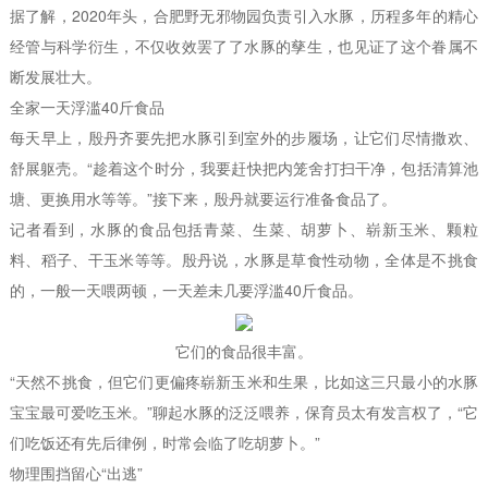
据了解，2020年头，合肥野无邪物园负责引入水豚，历程多年的精心
经管与科学衍生，不仅收效罢了了水豚的孳生，也见证了这个眷属不
断发展壮大。
全家一天浮滥40斤食品
每天早上，殷丹齐要先把水豚引到室外的步履场，让它们尽情撒欢、
舒展躯壳。“趁着这个时分，我要赶快把内笼舍打扫干净，包括清算池
塘、更换用水等等。”接下来，殷丹就要运行准备食品了。
记者看到，水豚的食品包括青菜、生菜、胡萝卜、崭新玉米、颗粒
料、稻子、干玉米等等。殷丹说，水豚是草食性动物，全体是不挑食
的，一般一天喂两顿，一天差未几要浮滥40斤食品。
它们的食品很丰富。
“天然不挑食，但它们更偏疼崭新玉米和生果，比如这三只最小的水豚
宝宝最可爱吃玉米。”聊起水豚的泛泛喂养，保育员太有发言权了，“它
们吃饭还有先后律例，时常会临了吃胡萝卜。”
物理围挡留心“出逃”