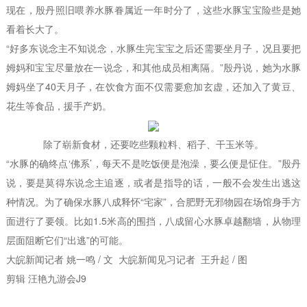
现在，殷丹照旧喂养水豚眷属近一年时分了，这些水豚宝宝险些是她
看着长大了。
“好多东说念主不知说念，水豚生完宝宝之后还需要坐月子，况且要把
姆妈和宝宝尽量放在一说念，和其他成员相离隔。”殷丹说，她为水豚
姆妈坐了40天月子，在饮食方面不仅需要愈加玄虚，还加入了黄豆、
花生等食品，援手产奶。
除了崭新食材，还要吃些颗粒料、稻子、干玉米等。
“水豚的确终点‘佛系’，每天不是吃饭便是泡澡，要么便是怔住。”殷丹
说，要是莫得东说念主追逐，或者是指导的话，一般不会发生出逃这
种情况。为了确保水豚八成释怀“宅家”，合肥野无邪物园在场馆身手方
面进行了要领。比如1.5米高的围挡，八成留心水豚卓越翻墙，从物理
层面阻断它们“出逃”的可能。
大皖新闻记者 姚一鸣 / 文 大皖新闻见习记者 王升起 / 图
剪辑 汪艳九游会J9