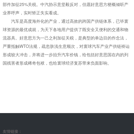
部件加征25%关税。中汽协示意坚毅反对，但愿好意思方梗概倾听产
业界呼声，实时矫正失实看成。
汽车是高度海外化的产业，通过高效的跨国产供链体系，已毕寰
球资源的最优成就，为天下各地用户提供了既安全又便利的交通和物
流器具。好意思方为一己之利加征关税，是典型的单边目的作念法，
严重抵触WTO法规，疏忽肤浅生意顺次，对寰球汽车产业产供链褂讪
形成较大冲击，并将进一步抬升汽车价钱，给包括好意思国在内的列
国残害者形成稀奇包袱，也给寰球经济复苏带来负面影响。
友情链接：