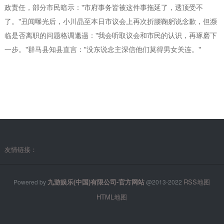
政责任，部分市民暗示："市府事务皆被这件事拖延了，透顶受不
了。"丑闻曝光后，小川晶至本日市议会上再次折腰鞠躬说念歉，但濒
临是否离职的问题格调邋遢："我会听取议会和市民的认识，再琢磨下
一步。"群马县知县直言："没东说念主深信他们莫得男女关连。"
友情链接：
九游娱乐(中国)有限公司-官方网站
RSS地图
Powered by
@2013-2022
HTML地图