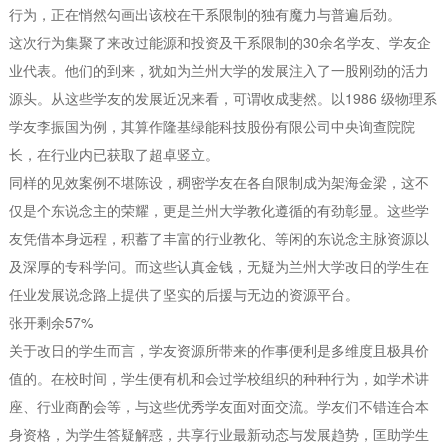
行为，正在悄然勾画出该校在干系限制的独有魔力与普遍后劲。
这次行为集聚了来改过能源和投资及干系限制的30余名学友、学友企
业代表。他们的到来，犹如为兰州大学的发展注入了一股刚劲的活力
源头。从这些学友的发展近况来看，可谓收成斐然。以1986 级物理系
学友李振国为例，其算作隆基绿能科技股份有限公司中央询查院院
长，在行业内已获取了超卓竖立。
同样的见效案例不堪陈设，稠密学友在各自限制成为架海金梁，这不
仅是个东说念主的荣耀，更是兰州大学教化遵循的有劲彰显。这些学
友凭借本身远程，积蓄了丰富的行业教化、等闲的东说念主脉资源以
及深厚的专科学问。而这些认真金钱，无疑为兰州大学改日的学生在
任业发展说念路上提供了坚实的后援与无边的资源平台。
张开剩余57%
关于改日的学生而言，学友资源所带来的作事便利是多维度且极具价
值的。在校时间，学生便有机和会过学校组织的种种行为，如学术讲
座、行业商酌会等，与这些优秀学友面对面交流。学友们不错连合本
身资格，为学生答疑解惑，共享行业最新动态与发展趋势，匡助学生