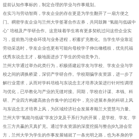
提前认知作事标的，制定合理的学业与作事规划。
在实习与劳动智商，学友企业的存在更是为学生翻开了一扇方便之
门。稠密学友企业与兰州大学签署合作左券，共同鼓舞 “氢能与低碳中
心” 培植及产学研合作。这意味着学生将有更多契机过问这些企业实
习，提前熟习使命环境与业务进程，积蓄扩充教化。当学生毕业靠近
劳动采选时，学友企业也更有可能向母校学子伸出橄榄枝，优先托福
优秀东说念主才，极地面进步了学生的劳动竞争力。
兰州大学通过举办此类行为，积极搭建起学友与学校、学友企业与学
校之间的调换桥梁，深切产学研合作。学校期骗学友资源，进一步了
解行业需求，从而对学科培植与东说念主才培养决策进行针对性调理
与优化，已毕教化与产业的无缝对接。同期，学校在计谋、本钱、科
研、产业四方构建高效合作集中的过程中，充分进展本身的科研上风
与东说念主才培养上风，为区域经济社会发展孝顺兰大贤慧与力量。
兰州大学“氢能与低碳”学友沙龙及干系行为的开展，是学校、学友、学
生三方共赢的天真扩充。通过学友资源的深度挖掘与整合j9九游会官
方，兰州大学为学生的作事发展铺就了一条光明之路，也为本身的学