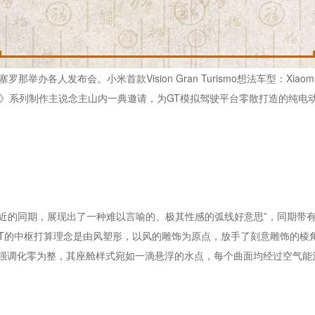
发布会。小米首款Vision Gran Turismo想法车型：Xiaomi Vision G
ismo》系列制作主说念主山内一典邀请，为GT模拟驾驶平台零散打造的
座打算在保握浅近的同期，展现出了一种难以言喻的、极其性感的弧线好意思”，
sion GT的中枢打算理念是由风塑形，以风的雕饰为原点，放手了刻意雕饰
调化零为整，其座舱样式宛如一滴悬浮的水点，每个曲面均经过空气能源学