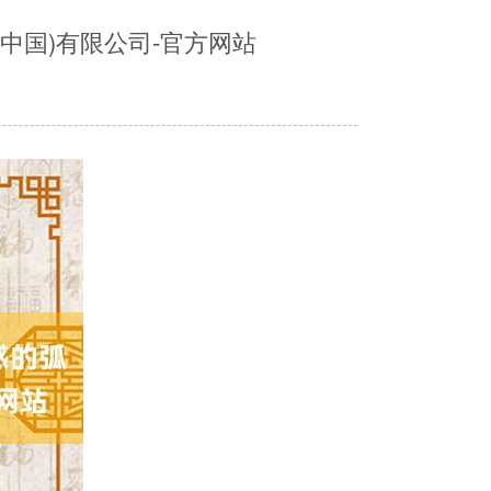
中国)有限公司-官方网站