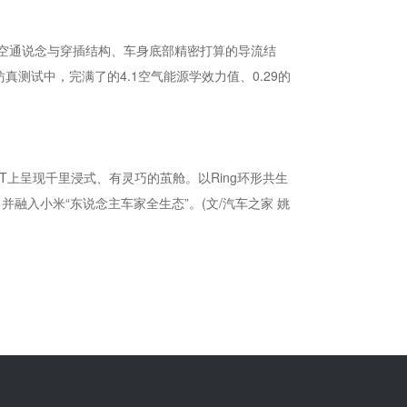
空通说念与穿插结构、车身底部精密打算的导流结
仿真测试中，完满了的4.1空气能源学效力值、0.29的
n GT上呈现千里浸式、有灵巧的茧舱。以Ring环形共生
融入小米“东说念主车家全生态”。(文/汽车之家 姚