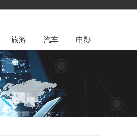
旅游
汽车
电影