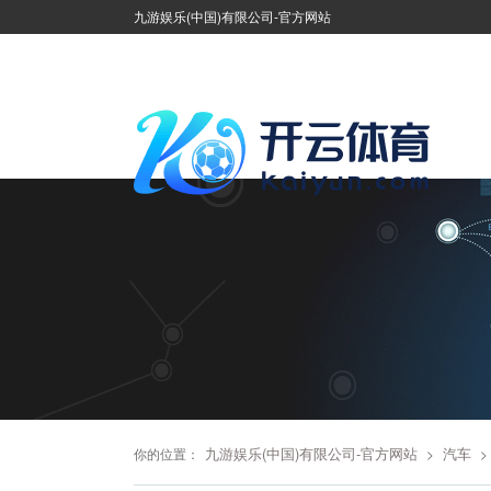
九游娱乐(中国)有限公司-官方网站
九游娱乐(中国)有限公司-官方网站
汽车
你的位置：
>
>