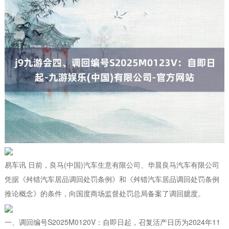
易车讯 日前，良马(中国)汽车生意有限公司、华晨良马汽车有限公司
凭据《舛错汽车居品调回处罚条例》和《舛错汽车居品调回处罚条例
推论概念》的条件，向国度商场监督处罚总局备案了调回臆度。
一、调回编号S2025M0120V：自即日起，召复活产日历为2024年11