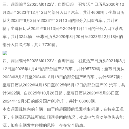
三、调回编号S2025M0122V：自即日起，召复活产日历从2020年12
月2日至2023年12月12日的部分入口i4汽车，共计4609辆；坐蓐日历
从为2023年8月2日至2023年12月13日的部分入口i5汽车，共计91
辆；坐蓐日历从2021年9月13日至2024年1月11日的部分入口i7系汽
车，共计3244辆；坐蓐日历从2020年8月20日至2023年12月18日的
部分入口iX汽车，共计7730辆。
四、调回编号S2025M0123V：自即日起，召复活产日历从2021年3月
12日至2025年1月4日的部分国产i3汽车，共计95753辆；坐蓐日历从
2023年8月3日至2024年12月18日的部分国产i5汽车，共计5657辆；
坐蓐日历从2022年4月15日至2025年5月17日的部分国产iX1汽车，共
计6022辆。自2025年10月28日起，坐蓐日历从2020年5月26日至
2024年12月5日的部分国产iX3汽车，共计106000辆。
本次调回规模内的车辆，由于绝起因障的监测机制问题，在特定工况
下，车辆高压系统可能出现误关闭的情况，变成电气启动单位失去能
源，加多车辆发生碰撞的风险，存在安全隐患。