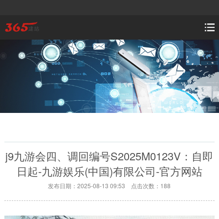
j9九游会四、调回编号S2025M0123V：自即
日起-九游娱乐(中国)有限公司-官方网站
发布日期：2025-08-13 09:53 点击次数：188