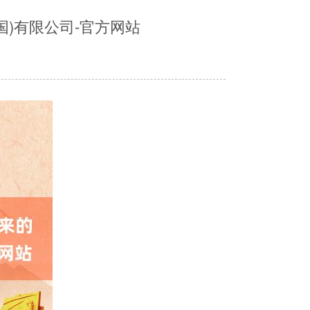
中国)有限公司-官方网站