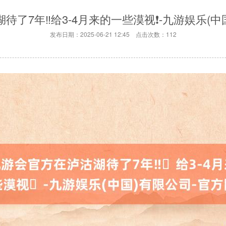
待了7年‼️给3-4月来的一些漠视❗-九游娱乐(
发布日期：2025-06-21 12:45 点击次数：112