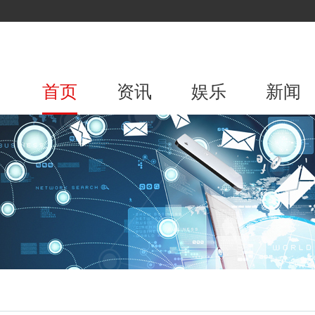
首页
资讯
娱乐
新闻