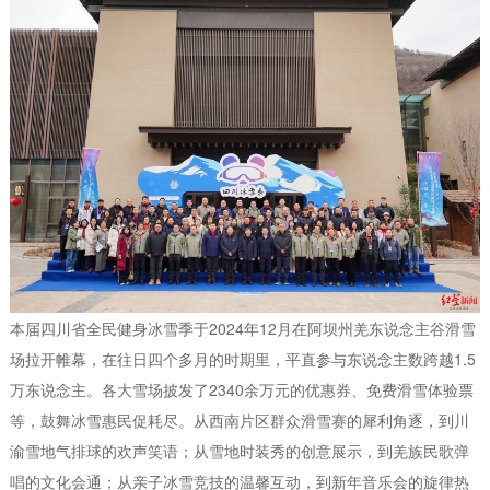
本届四川省全民健身冰雪季于2024年12月在阿坝州羌东说念主谷滑雪
场拉开帷幕，在往日四个多月的时期里，平直参与东说念主数跨越1.5
万东说念主。各大雪场披发了2340余万元的优惠券、免费滑雪体验票
等，鼓舞冰雪惠民促耗尽。从西南片区群众滑雪赛的犀利角逐，到川
渝雪地气排球的欢声笑语；从雪地时装秀的创意展示，到羌族民歌弹
唱的文化会通；从亲子冰雪竞技的温馨互动，到新年音乐会的旋律热