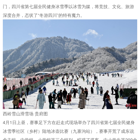
门，四川省第七届全民健身冰雪季以冰雪为媒，将竞技、文化、旅游
深度合并，态状了“冬游四川”的特有魔力。
西岭雪山滑雪场 贵府图
4月1日上昼，赛事足下方在赶走式现场举办了四川省第七届全民健身
冰雪季社区（乡村）陆地冰壶比赛（九寨沟站），赛事开荒了成东说
念主组、中学组、小学组等三个组别，眩惑了搭客、中小学生等200余