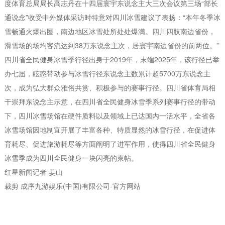
度体育总局局长高志丹在十四届寰宇东说念主大三次会议第三场“部长
通说念”收受中外媒体采访时特意对四川冰雪建议了表扬：“本年冬季冰
雪畅通火爆出圈，南边地区冰雪处所处处爆满。四川四肢南边省份，
滑雪场的场均客流达到38万东说念主次，居寰宇南边省份的前两位。”
四川省全民健身冰雪季行径出身于2019年，末端2025年，该行径已举
办七届，眩惑带动参与冰雪行径东说念主数累计超5700万东说念主
次，成为弘大群众雅俗共赏、积极参与的赛事行径。四川省体育局相
干崇拜东说念主示意，在四川省全民健身冰雪季系列赛事行径的带动
下，四川冰雪场馆在硬件质料以及领域上已达国内一活水平，全省各
冰雪场馆因地制宜开展了丰富各种、特质显然的冰雪行径，在促进体
育耗尽、促进旅游耗尽等方面阐明了进军作用，使得四川省全民健身
冰雪季成为四川全民健身一块闪亮的柬帖。
红星新闻记者 姜山
裁剪 成序九游娱乐(中国)有限公司-官方网站