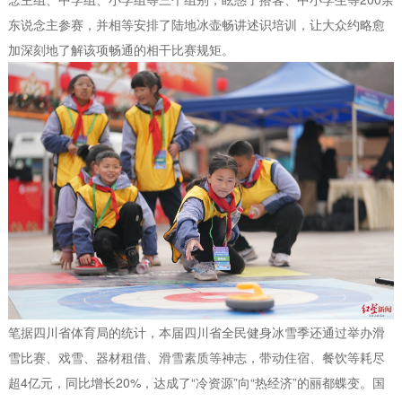
东说念主参赛，并相等安排了陆地冰壶畅讲述识培训，让大众约略愈
加深刻地了解该项畅通的相干比赛规矩。
笔据四川省体育局的统计，本届四川省全民健身冰雪季还通过举办滑
雪比赛、戏雪、器材租借、滑雪素质等神志，带动住宿、餐饮等耗尽
超4亿元，同比增长20%，达成了“冷资源”向“热经济”的丽都蝶变。国