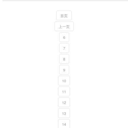
高票房。但是，当影片真确上映后，恶果却令东说念主大失所望。 不管
照旧干戈和打斗时局，《外传》王人远不足前作《神话》，加之通过AI时
年青版成龙形象显得十分不天然，使...
首页
上一页
6
7
8
9
10
11
12
13
14