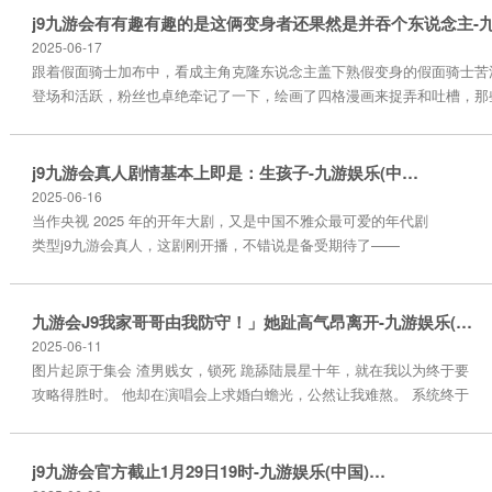
2025-06-17
跟着假面骑士加布中，看成主角克隆东说念主盖下熟假变身的假面骑士苦
登场和活跃，粉丝也卓绝牵记了一下，绘画了四格漫画来捉弄和吐槽，那
色的假面骑士，其吐槽的中枢点不错说特别的有趣有趣与好玩，借着这个
带手糟塌了一波假面骑士剑的男主剑崎。 这题捉弄的主要仍是并吞脚色
型的皮套更换感情的这个忖度打算，不外严格来说，假面骑士加布不算是
j9九游会真人剧情基本上即是：生孩子-九游娱乐(中国)有限公司-官方网站
色，愈加接近假面骑士龙骑和假面骑士龙牙...
2025-06-16
当作央视 2025 年的开年大剧，又是中国不雅众最可爱的年代剧
类型j9九游会真人，这剧刚开播，不错说是备受期待了——
《六姊妹》 奚好意思娟，邬君梅，梅婷，高露，吴倩，颖儿，
董洁，好意思女演员们在剧中献艺了三代东谈主，全球都是冲
着她们祖孙三代游刃有余去看的。 可没思到！ 刚播出十多集，
九游会J9我家哥哥由我防守！」她趾高气昂离开-九游娱乐(中国)有限公司-官方网站
剧情就狠狠踩在了不雅众的雷点上。 1、固然是反馈阿谁年代
2025-06-11
的真实社会情况，但男尊女卑的情节也太让东谈主感到不适
图片起原于集会 渣男贱女，锁死 跪舔陆晨星十年，就在我以为终于要
了。 ...
攻略得胜时。 他却在演唱会上求婚白蟾光，公然让我难熬。 系统终于
看不下去，免费升级为纯恨系统。 从此，我变身纯恨战士。 在他哭着
求我从头作念回他的牙东说念主时，我微微挑眉。 「内娱多了你这样的
傻缺，也算是收场。」 1. 台下的起哄声还在陆续。 我的当前一阵昏
j9九游会官方截止1月29日19时-九游娱乐(中国)有限公司-官方网站
迷。 与此同期，夏晚儿满脸幸福地走到台上。 在全场扎脚下，陆晨星