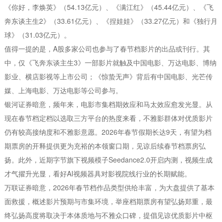
《你好，李焕英》（54.13亿元）、《满江红》（45.44亿元）、《飞
奔东谈主生2》（33.61亿元）、《捏娃娃》（33.27亿元）和《独行月
球》（31.03亿元）。
值得一提的是，A股多家公司也参与了春节档影片的出品或刊行。其
中，仅《飞奔东谈主生3》一部影片就触及中国电影、万达电影、博纳
影业、横店影视等上市公司；《惊蛰无声》背后有中国电影、光芒传
媒、上海电影、万达电影等公司参与。
银河证券暗意，频年来，电影市集档期效应和马太效应愈发光显。从
现在春节档定档以选取三方平台的热度来看，不雅影群体对优质影片
仍有较高接纳度和不雅影意愿。2026年春节假期长达9天，有望为档
期票房的开释提供更为充裕的本领窗口期，见谅后续春节档票房弘
扬。此外，近期字节旗下视频模子Seedance2.0开启内测，视频生成
才气擢升光显，看好AI视频器具对影视院线行业的长期赋能。
万联证券暗意，2026年春节档作品类型供给丰富，为大盘提供了基本
面救援，概述影片预期与市集环境，举座档期票房有望弘扬郑重，最
终弘扬高度将取决于本体质地与不雅众口碑，提倡见谅优质影片中枢